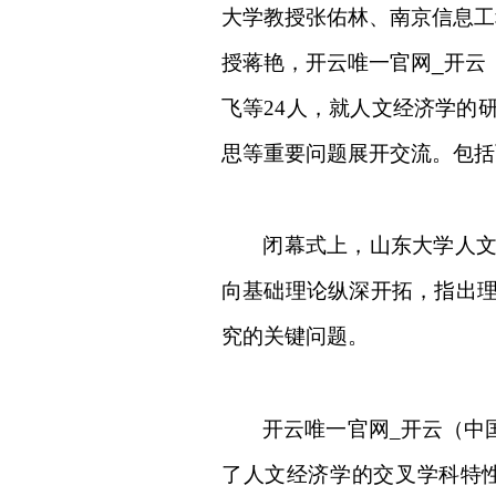
大学
教授
张佑林、南京信息工
授
蒋艳，开云唯一官网_开云
飞等24人，就人文经济学的
思等重要问题展开交流。包括
闭幕式上，
山东大学人
向基础理论纵深开拓，指出
究的关键问题。
开云唯一官网_开云（中
了人文经济学的交叉学科特