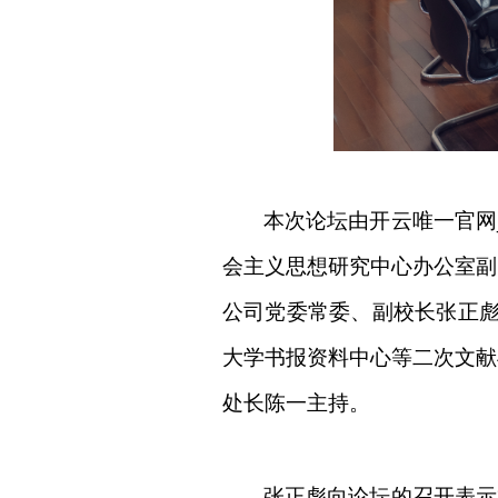
本次论坛由开云唯一官网
会主义思想研究中心办公室副
公司党委常委、副校长张正
大学书报资料中心等二次文献
处长陈一主持。
张正彪向论坛的召开表示