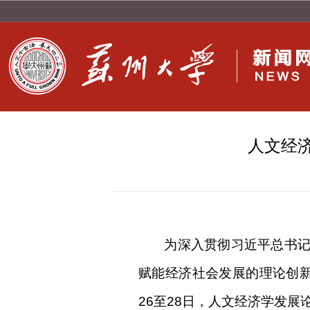
人文经
为深入贯彻习近平总书
赋能经济社会发展的理论创
26至28日，人文经济学发