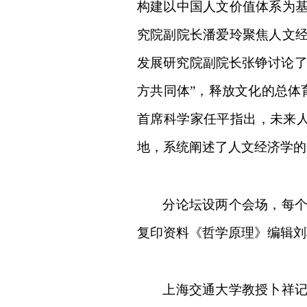
构建以中国人文价值体系为
究院副院长潘爱玲
聚焦人文
发展研究院副院长张铮
讨论了
方共同体”，释放文化的总体
首席科学家任平
指出，未来人
地，系统阐述了人文经济学的
分论坛设两个会场，每
复印资料《哲学原理》编辑刘
上海交通大学
教授
卜祥