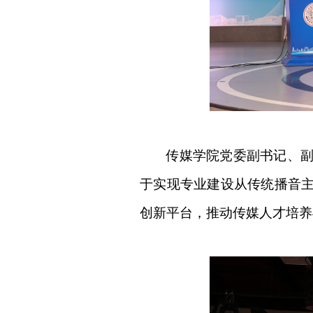
传媒学院党委副书记、
于实现专业建设从传统播音主
创新平台，推动传媒人才培养