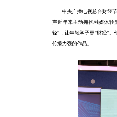
中央广播电视总台财经
声近年来主动拥抱融媒体转
轻”，让年轻学子更“财经”
传播力强的作品。