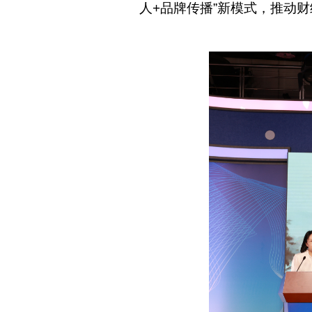
人
+
品牌传播”新模式，推动