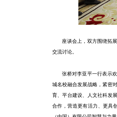
座谈会上，双方围绕拓
交流讨论。
张桥对李亚平一行表示
城名校融合发展战略，紧密
育、平台建设、人文社科发
合作，营造更有活力、更具
（中国）有限公司智慧与力量