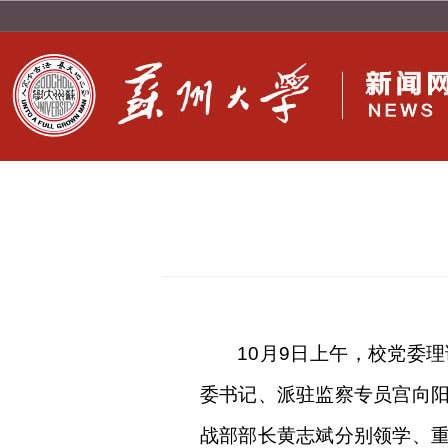
1
0
月
9日上午，校党委
委书记、派驻监察专员宫向
战部部长黄志斌分别领学、