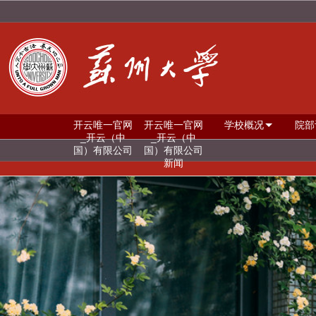
开云唯一官网
开云唯一官网
学校概况
院部
_开云（中
_开云（中
国）有限公司
国）有限公司
新闻