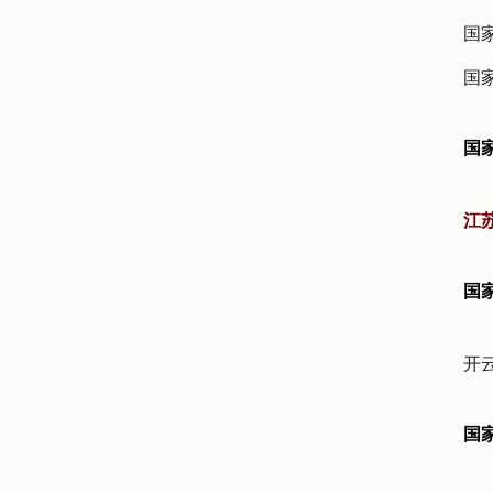
国
国
国
江
国
开
国