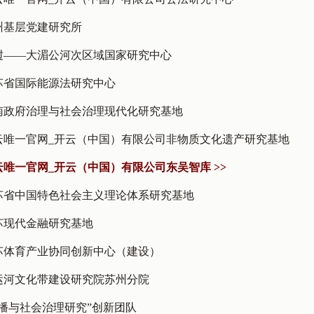
州基层党建研究所
挝——大湄公河次区域国家研究中心
苏省国际能源法研究中心
南政府治理与社会治理现代化研究基地
云唯一官网_开云（中国）有限公司非物质文化遗产研究基地
云唯一官网_开云（中国）有限公司东吴智库 >>
苏省中国特色社会主义理论体系研究基地
苏现代金融研究基地
苏体育产业协同创新中心（建设）
运河文化带建设研究院苏州分院
传播与社会治理研究”创新团队