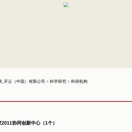
网_开云（中国）有限公司
> 科学研究 > 科研机构
家2011协同创新中心（1个）