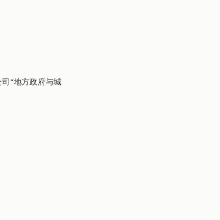
司“地方政府与城