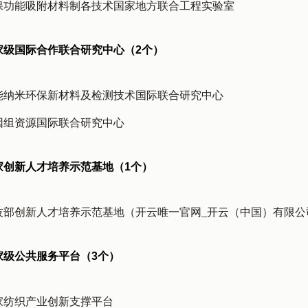
保功能吸附材料制各技术国家地方联合工程实验室
家级国际合作联合研究中心（2个）
能纳米环保新材料及检测技术国际联合研究中心
因组资源国际联合研究中心
家创新人才培养示范基地（1个）
技部创新人才培养示范基地（开云唯一官网_开云（中国）有限公
家级公共服务平台（3个）
家纺织产业创新支撑平台