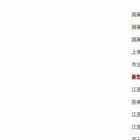
国
国
国
上
市
新
江
苏
江
江
开