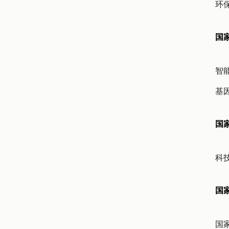
环
国
智
基
国
科
国
国