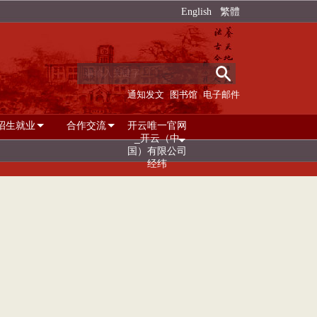
English
繁體
通知发文
图书馆
电子邮件
招生就业
合作交流
开云唯一官网
_开云（中
国）有限公司
经纬