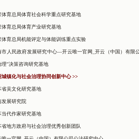
家体育总局体育社会科学重点研究基地
家体育总局体育产业研究基地
家体育总局机能评定与体能训练重点实验
海市人民政府发展研究中心—开云唯一官网_开云（中国）有限公
治理”决策咨询研究基地
型城镇化与社会治理协同创新中心 >>
苏省吴文化研究基地
南发展研究院
苏当代作家研究基地
苏省地方政府与社会治理优秀创新团队
云唯一官网_开云（中国）有限公司公法研究中心