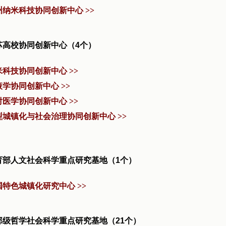
州纳米科技协同创新中心 >>
苏高校协同创新中心（4个）
米科技协同创新中心 >>
液学协同创新中心 >>
射医学协同创新中心 >>
型城镇化与社会治理协同创新中心 >>
育部人文社会科学重点研究基地（1个）
国特色城镇化研究中心 >>
部级哲学社会科学重点研究基地（21个）