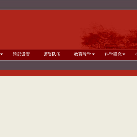
院部设置
师资队伍
教育教学
科学研究