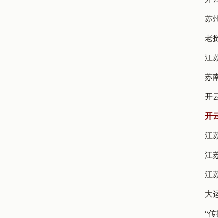
苏
老
江
苏
开
开
江
江
江
大
“